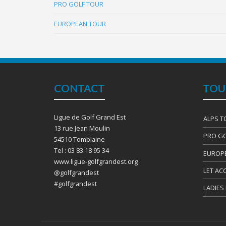
PRO GOLF TOUR
EUROPEAN TOUR
CONTACT
TOU
Ligue de Golf Grand Est
ALPS T
13 rue Jean Moulin
PRO GO
54510 Tomblaine
Tel : 03 83 18 95 34
EUROP
www.ligue-golfgrandest.org
LET AC
@golfgrandest
#golfgrandest
LADIES