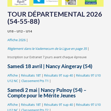
TOUR DÉPARTEMENTAL 2026
(54-55-88)
U10 – U12 – U14
Affiche 2026
|
Règlement dans le Vademecum de la Ligue en page 35
|
Inscription sur Extranet 7 jours avant chaque épreuve
Samedi 18 avril
|
Nancy Aingeray (54)
Affiche
|
Résultats 18T
|
Résultats 9T sup 40
|
Résultats 9T U10
U12 NC
|
Classement Pts T1
|
Samedi 2 mai | Nancy Pulnoy (54)
–
Compte pour le Mérite Jeunes
Affiche
|
Résultats 18T
|
Résultats 9T sup 40
|
Résultats 9T U10
U12 NC
|
Classement Pts T2
|