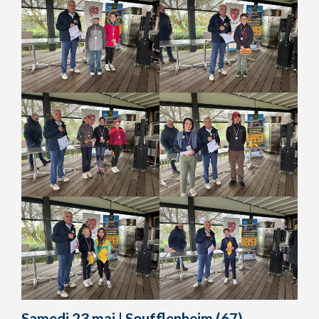
Samedi 23 mai
|
Soufflenheim
(67)